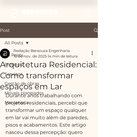
Post
All Posts
Redação Bersouza Engenharia
All Posts
10 de nov. de 2025
14 min de leitura
Arquitetura Residencial:
Projetos
Como transformar
Serviços
Gestão de obras
espaços em Lar
Móveis planejados
Durante anos trabalhando com 
Marcenaria
projetos residenciais, percebi que 
transformar um espaço qualquer 
em lar vai muito além de paredes, 
pisos e acabamentos. Este artigo 
nasceu dessa percepção: quero 