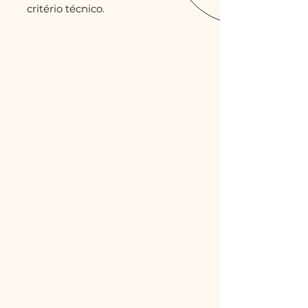
critério técnico.
Se você é arquiteto(a)
e
já enfrentou:
Acabamento que não corresponde
ao que foi projetado
Empreiteiras que tomam decisões
sem consultar
Aplicações ruins de
materiais caros
Atrasos por falta de
cronograma claro