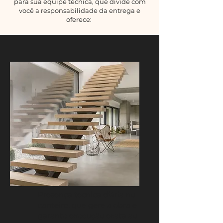
para sua equipe técnica, que divide com
você a responsabilidade da entrega e
oferece:
Presença técnica diária no
canteiro, que gere a obra e
garante execução exata ao