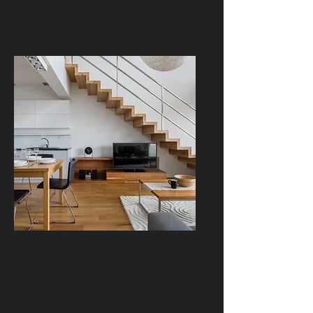
projeto;
Cronograma inteligente e
previsível, oferecendo
segurança para o seu
cliente final;