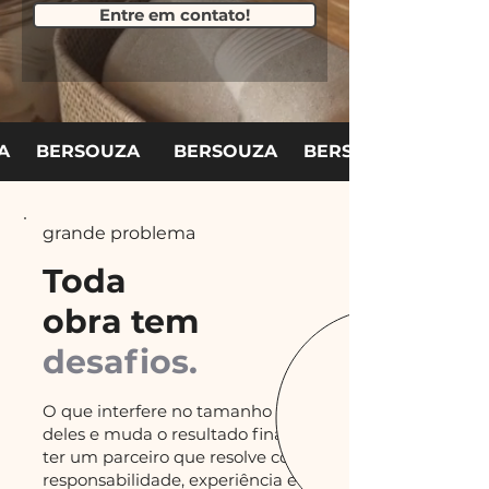
Entre em contato!
A
BERSOUZA
BERSOUZA
BERSOUZA
grande problema
Toda
obra tem
desafios.
O que interfere no tamanho
deles e muda o resultado final é
ter um parceiro que resolve com
responsabilidade, experiência e