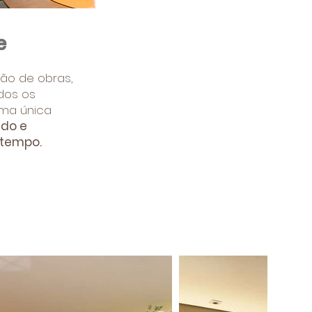
e
ão de obras,
dos os
ma única
ndo e
 tempo.