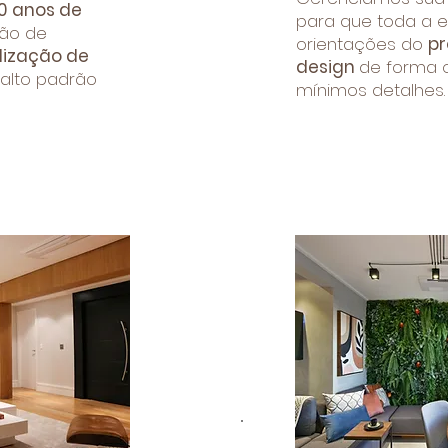
10 anos de
para que toda a e
ão de
orientações do
pr
lização de
design
de forma c
alto padrão
mínimos detalhes.