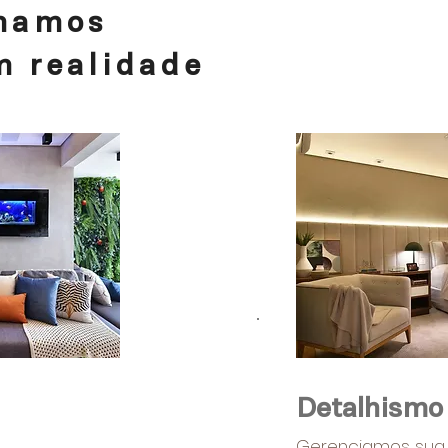
mamos
m realidade
Detalhismo
Gerenciamos su