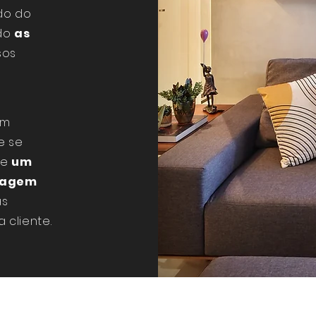
do do
ndo
as
sos
um
e se
de
um
dagem
as
 cliente.