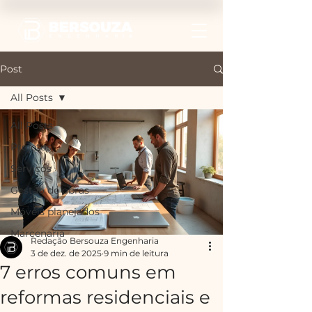
Post
All Posts
All Posts
Projetos
Serviços
Gestão de obras
Móveis planejados
Marcenaria
Redação Bersouza Engenharia
3 de dez. de 2025
9 min de leitura
7 erros comuns em
reformas residenciais e