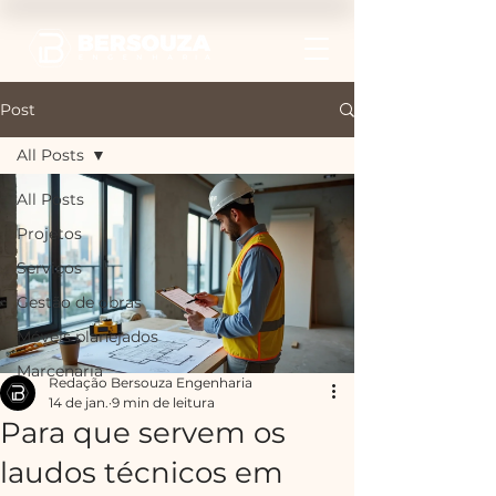
Post
All Posts
All Posts
Projetos
Serviços
Gestão de obras
Móveis planejados
Marcenaria
Redação Bersouza Engenharia
14 de jan.
9 min de leitura
Para que servem os
laudos técnicos em