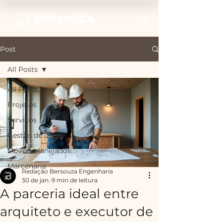
Post
All Posts
All Posts
Projetos
Serviços
Gestão de obras
Móveis planejados
Marcenaria
Redação Bersouza Engenharia
30 de jan.
9 min de leitura
A parceria ideal entre
arquiteto e executor de