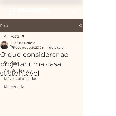
Post
All Posts
Clarissa Palácio
All Posts
18 de abr. de 2023
2 min de leitura
O que considerar ao
Projetos
projetar uma casa
Serviços
Gestão de obras
sustentável
Móveis planejados
Marcenaria