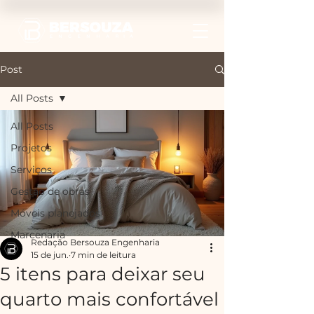
Post
All Posts
All Posts
Projetos
Serviços
Gestão de obras
Móveis planejados
Marcenaria
Redação Bersouza Engenharia
15 de jun.
7 min de leitura
5 itens para deixar seu
quarto mais confortável