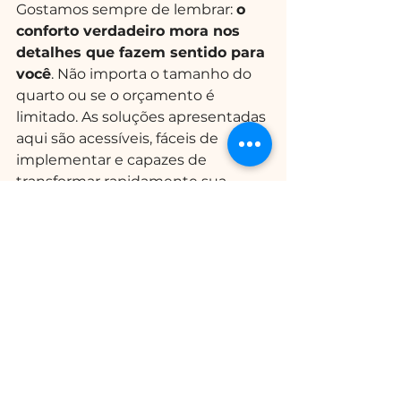
Gostamos sempre de lembrar: 
o 
conforto verdadeiro mora nos 
detalhes que fazem sentido para 
você
. Não importa o tamanho do 
quarto ou se o orçamento é 
limitado. As soluções apresentadas 
aqui são acessíveis, fáceis de 
implementar e capazes de 
transformar rapidamente sua 
rotina e o bem-estar em casa.
Na Bersouza Engenharia, 
acreditamos que transformar 
espaços é uma forma de cuidar 
das pessoas. Se desejar descobrir 
outras ideias, propostas 
personalizadas ou mesmo tirar 
dúvidas sobre reformas 
residenciais, 
fique à vontade para 
nos conhecer mais de perto e 